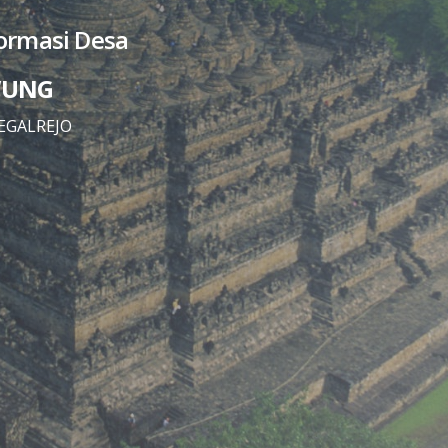
formasi Desa
WUNG
EGALREJO